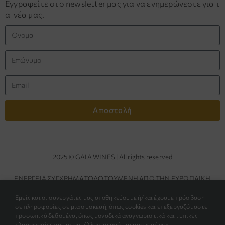
Εγγραφείτε στο newsletter μας για να ενημερώνεστε για τ
α νέα μας.
Αποστολή
2025 © GAIA WINES | All rights reserved
ΕΝΕΡΓΕΙΑ ΣΥΓΧΡΗΜΑΤΟΔΟΤΟΥΜΕΝΗ ΑΠΟ ΤΗΝ ΕΥΡΩΠΑΙΚΗ
ΕΝΩΣΗ ΚΑΙ ΑΠΟ ΤΗΝ ΕΛΛΑΔΑ
Εμείς και οι συνεργάτες μας αποθηκεύουμε ή/και έχουμε πρόσβαση
ΠΡΟΣΚΛΗΣΗ ΕΚΔΗΛΩΣΗΣ ΕΝΔΙΑΦΕΡΟΝΤΟΣ
σε πληροφορίες σε μια συσκευή, όπως cookies και επεξεργαζόμαστε
προσωπικά δεδομένα, όπως μοναδικά αναγνωριστικά και τυπικές
πληροφορίες που αποστέλλονται από μια συσκευή για