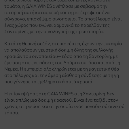
τομάτα, η GAIA WINES ανέπλασε με σεβασμό την
ιστορική αυτή κατασκευή και τη μετέτρεψε σε ένα
σύγχρονο, επισκέψιμο οινοποιείο. Το αποτέλεσμα είναι
ένας χώρος που ενώνει αρμονικά το παρελθόν της
Σαντορίνης με την οινολογική της πρωτοπορία.
Κατά τη θερινή σεζόν, οι επισκέπτες έχουν την ευκαιρία
να απολαύσουν γευστική δοκιμή όλης της συλλογής
κρασιών του οινοποιείου—τόσο από τη Σαντορίνη, με
έμφαση στις εκφράσεις του Ασύρτικου, όσο και από τη
Νεμέα. Η εμπειρία ολοκληρώνεται με τη μαγευτική θέα
στο πέλαγος και την άμεση αίσθηση σύνδεσης με τη γη
που γέννησε τα εμβληματικά αυτά κρασιά.
Η επίσκεψή σας στη GAIA WINES στη Σαντορίνη δεν
είναι απλώς μια δοκιμή κρασιού. Είναι ένα ταξίδι στον
χρόνο, στη γεύση και στην ουσία ενός μοναδικού οινικού
τόπου.