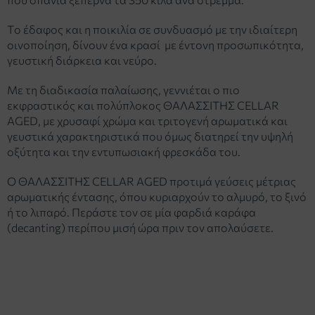
Το έδαφος και η ποικιλία σε συνδυασμό με την ιδιαίτερη
οινοποίηση, δίνουν ένα κρασί με έντονη προσωπικότητα,
γευστική διάρκεια και νεύρο.
Με τη διαδικασία παλαίωσης, γεννιέται ο πιο
εκφραστικός και πολύπλοκος ΘΑΛΑΣΣΙΤΗΣ CELLAR
AGED, με χρυσαφί χρώμα και τριτογενή αρωματικά και
γευστικά χαρακτηριστικά που όμως διατηρεί την υψηλή
οξύτητα και την εντυπωσιακή φρεσκάδα του.
O ΘAΛAΣΣITHΣ CELLAR AGED προτιμά γεύσεις μέτριας
αρωματικής έντασης, όπου κυριαρχούν το αλμυρό, το ξινό
ή το λιπαρό. Περάστε τον σε μία φαρδιά καράφα
(decanting) περίπου μισή ώρα πριν τον απολαύσετε.