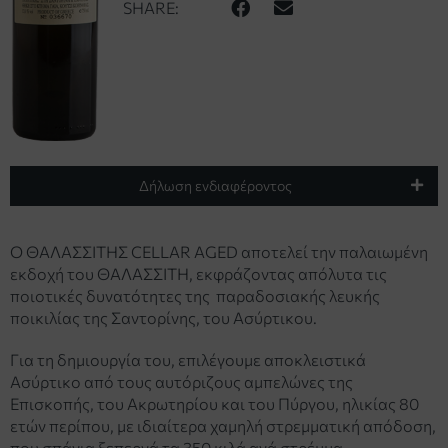
SHARE:
Δήλωση ενδιαφέροντος
O ΘAΛAΣΣITHΣ CELLAR AGED αποτελεί την παλαιωμένη
εκδοχή του ΘΑΛΑΣΣΙΤΗ, εκφράζοντας απόλυτα τις
ποιοτικές δυνατότητες της παραδοσιακής λευκής
ποικιλίας της Σαντορίνης, του Ασύρτικου.
Για τη δημιουργία του, επιλέγουμε αποκλειστικά
Ασύρτικο από τους αυτόριζους αμπελώνες της
Επισκοπής, του Ακρωτηρίου και του Πύργου, ηλικίας 80
ετών περίπου, με ιδιαίτερα χαμηλή στρεμματική απόδοση,
που σπάνια ξεπερνά τα 350 κιλά ανά στρέμμα.