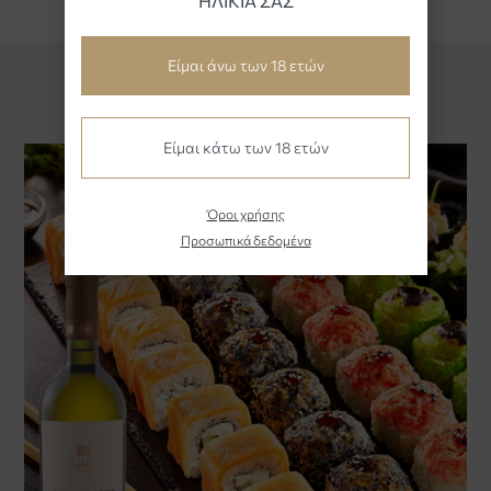
ΗΛΙΚΙΑ ΣΑΣ
Είμαι άνω των 18 ετών
#WinePairing
Είμαι κάτω των 18 ετών
Όροι χρήσης
Προσωπικά δεδομένα