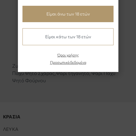
Είμαι άνω των 18 ετών
Είμαι κάτω των 18 ετών
Pre
Nex
viou
t
Όροι χρήσης
s
Προσωπικά δεδομένα
Ζυμαρικά με θαλασσινά, Λαδερά-Γεμιστά, Ψάρι
Παχύ Ψητό Σχάρας,Ψάρι τηγανητό, Ψάρι Παχύ
Ψητό Φούρνου
ΚΡΑΣΙΑ
ΛΕΥΚΑ